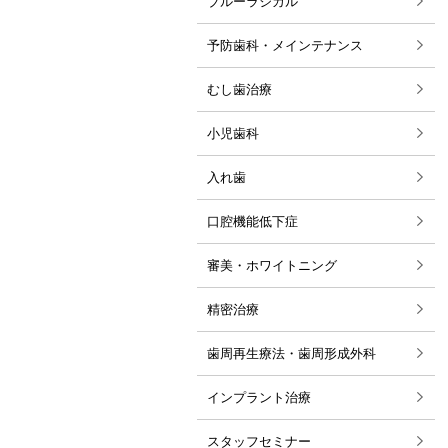
ブルーラジカル
2024年03月
予防歯科・メインテナンス
2022年10月
むし歯治療
2022年08月
小児歯科
2022年01月
入れ歯
2021年12月
2021年11月
口腔機能低下症
2021年10月
審美・ホワイトニング
2021年09月
精密治療
2021年08月
歯周再生療法・歯周形成外科
2021年07月
インプラント治療
2021年06月
2019年09月
スタッフセミナー