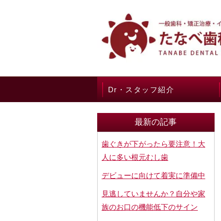
Dr・スタッフ紹介
最新の記事
歯ぐきが下がったら要注意！大
人に多い根元むし歯
デビューに向けて着実に準備中
見逃していませんか？自分や家
族のお口の機能低下のサイン