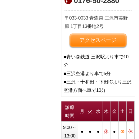
0176-50-2880
033-0033
青森県
三沢市美野
原
1丁目13番地2号
アクセスページ
■青い森鉄道 三沢駅より車で10
分
■三沢空港より車で5分
■三沢・十和田・下田ICより三沢
空港方面へ車で10分
診療
月
火
水
木
金
土
日
時間
9:00～
●
●
●
休
●
※
休
13:00