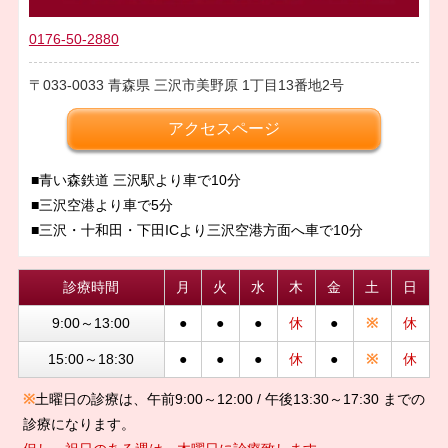
0176-50-2880
033-0033
青森県
三沢市美野原
1丁目13番地2号
アクセスページ
■青い森鉄道 三沢駅より車で10分
■三沢空港より車で5分
■三沢・十和田・下田ICより三沢空港方面へ車で10分
診療時間
月
火
水
木
金
土
日
9:00～13:00
●
●
●
休
●
※
休
15:00～18:30
●
●
●
休
●
※
休
※
土曜日の診療は、午前9:00～12:00 / 午後13:30～17:30 までの
診療になります。