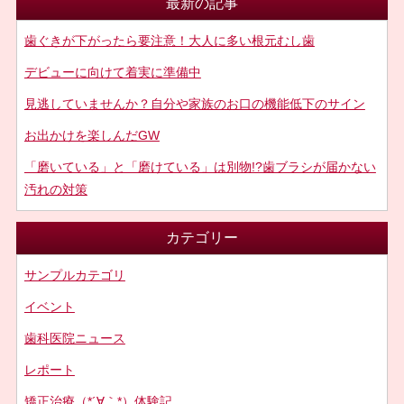
最新の記事
歯ぐきが下がったら要注意！大人に多い根元むし歯
デビューに向けて着実に準備中
見逃していませんか？自分や家族のお口の機能低下のサイン
お出かけを楽しんだGW
「磨いている」と「磨けている」は別物!?歯ブラシが届かない
汚れの対策
カテゴリー
サンプルカテゴリ
イベント
歯科医院ニュース
レポート
矯正治療（*´∀｀*）体験記