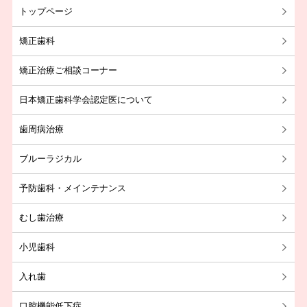
2024年05月
トップページ
2024年04月
矯正歯科
2024年03月
矯正治療ご相談コーナー
2022年10月
2022年08月
日本矯正歯科学会認定医について
2022年01月
歯周病治療
2021年12月
ブルーラジカル
2021年11月
予防歯科・メインテナンス
2021年10月
2021年09月
むし歯治療
2021年08月
小児歯科
2021年07月
入れ歯
2021年06月
口腔機能低下症