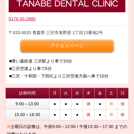
0176-50-2880
033-0033
青森県
三沢市美野原
1丁目13番地2号
アクセスページ
■青い森鉄道 三沢駅より車で10分
■三沢空港より車で5分
■三沢・十和田・下田ICより三沢空港方面へ車で10分
診療時間
月
火
水
木
金
土
日
9:00～13:00
●
●
●
休
●
※
休
15:00～18:30
●
●
●
休
●
※
休
※
土曜日の診療は、午前9:00～12:00 / 午後13:30～17:30 までの