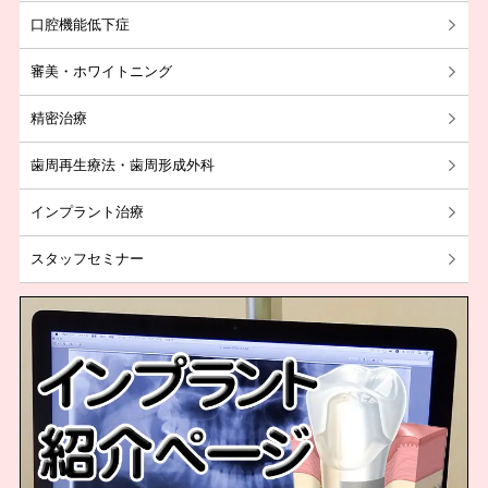
口腔機能低下症
2019年09月
審美・ホワイトニング
2019年08月
2017年12月
精密治療
歯周再生療法・歯周形成外科
インプラント治療
スタッフセミナー