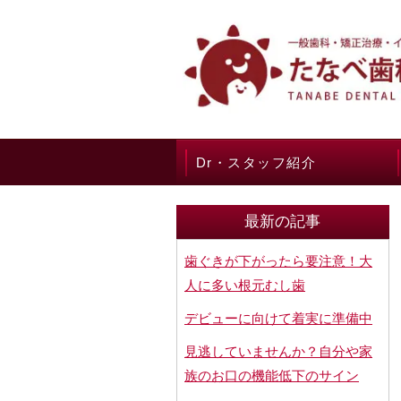
Dr・スタッフ紹介
最新の記事
歯ぐきが下がったら要注意！大
人に多い根元むし歯
デビューに向けて着実に準備中
見逃していませんか？自分や家
族のお口の機能低下のサイン