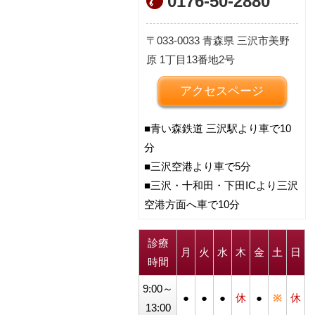
0176-50-2880
033-0033
青森県
三沢市美野
原
1丁目13番地2号
アクセスページ
■青い森鉄道 三沢駅より車で10
分
■三沢空港より車で5分
■三沢・十和田・下田ICより三沢
空港方面へ車で10分
診療
月
火
水
木
金
土
日
時間
9:00～
●
●
●
休
●
※
休
13:00