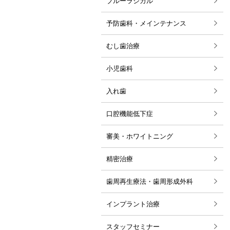
ブルーラジカル
2024年03月
予防歯科・メインテナンス
2022年10月
むし歯治療
2022年08月
小児歯科
2022年01月
入れ歯
2021年12月
2021年11月
口腔機能低下症
2021年10月
審美・ホワイトニング
2021年09月
精密治療
2021年08月
歯周再生療法・歯周形成外科
2021年07月
インプラント治療
2021年06月
2019年09月
スタッフセミナー