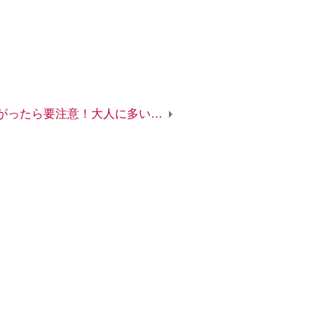
歯ぐきが下がったら要注意！大人に多い根元むし歯