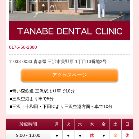
0176-50-2880
033-0033
青森県
三沢市美野原
1丁目13番地2号
アクセスページ
■青い森鉄道 三沢駅より車で10分
■三沢空港より車で5分
■三沢・十和田・下田ICより三沢空港方面へ車で10分
診療時間
月
火
水
木
金
土
日
9:00～13:00
●
●
●
休
●
※
休