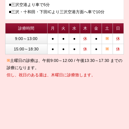
■三沢空港より車で5分
■三沢・十和田・下田ICより三沢空港方面へ車で10分
診療時間
月
火
水
木
金
土
日
9:00～13:00
●
●
●
休
●
※
休
15:00～18:30
●
●
●
休
●
※
休
※
土曜日の診療は、午前9:00～12:00 / 午後13:30～17:30 までの
診療になります。
但し、祝日のある週は、木曜日に診療致します。